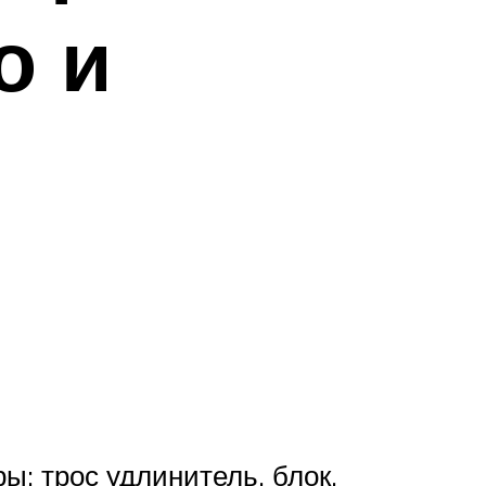
о и
ы: трос удлинитель, блок,