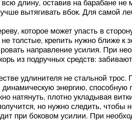
 всю длину, оставив на барабане не 
лучше вытягивать вбок. Для самой л
ереву, которое может упасть в сторо
 не толстые, крепить нужно ближе к 
ировать направление усилия. При не
корь из подручных средств: забиваю
естве удлинителя не стальной трос.
 динамическую энергию, способную 
жно натянуть, плотно укладывая витки
 получится, но нужно следить, чтобы
одит при боковом усилии. При необх