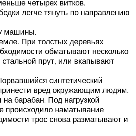
меньше четырех витков.
ебедки легче тянуть по направлению
ну машины.
земле. При толстых деревьях
обходимости обматывают несколько
т стальной прут, или вкапывают
 Порвавшийся синтетический
принести вред окружающим людям.
 на барабан. Под нагрузкой
 не происходило наматывание
одимости трос снова разматывают и