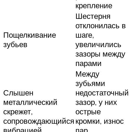
крепление
Шестерня
отклонилась в
Пощелкивание
шаге,
зубьев
увеличились
зазоры между
парами
Между
зубьями
Слышен
недостаточный
металлический
зазор, у них
скрежет,
острые
сопровождающийся
кромки, износ
вибрацией
пар