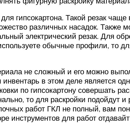
лнять фигурную раскройку материала
для гипсокартона. Такой резак чаще 
ножество различных насадок. Также м
ьный электрический резак. Для обр
 используете обычные профили, то д
ериала не сложный и его можно выпо
м инвентарь в этом деле является од
овки по гипсокартону совершать раск
льно, то для раскройки подойдут и
лочных работ ГКЛ не полный, вам по
ыборе инструментов для работ отдава