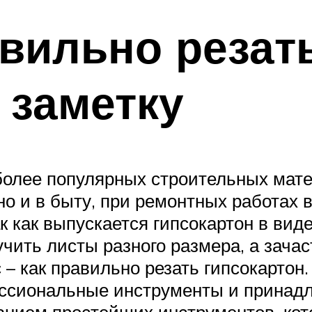
авильно резат
 заметку
более популярных строительных мате
о и в быту, при ремонтных работах 
ак как выпускается гипсокартон в ви
ить листы разного размера, а зачас
 – как правильно резать гипсокартон
ессиональные инструменты и принад
нием простейших инструментов, кото