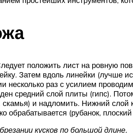
ожа
ледует положить лист на ровную пов
йку. Затем вдоль линейки (лучше и
и несколько раз с усилием проводим
иден средний слой плиты (гипс). Пот
, скамья) и надломить. Нижний слой 
о обрабатывается (рубанок, плоский н
обрезании кусков по большой длине.