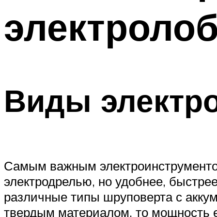
электроло
Виды электр
Самым важным электроинструментом
электродрелью, но удобнее, быстре
различные типы шруповерта с аккум
твердым материалом, то мощность е