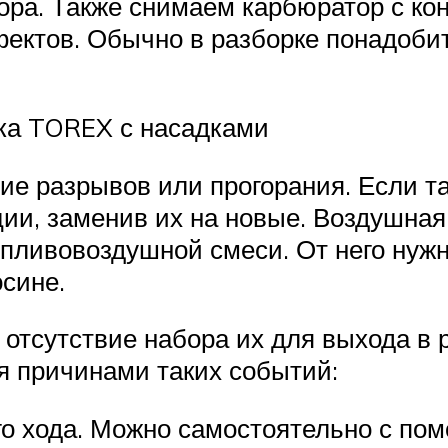
ора. Также снимаем карбюратор с ко
ектов. Обычно в разборке понадоби
ка TOREX с насадками
е разрывов или прогорания. Если та
ции, заменив их на новые. Воздушная
опливовоздушной смеси. От него нуж
осине.
отсутствие набора их для выхода в 
я причинами таких событий:
го хода. Можно самостоятельно с по