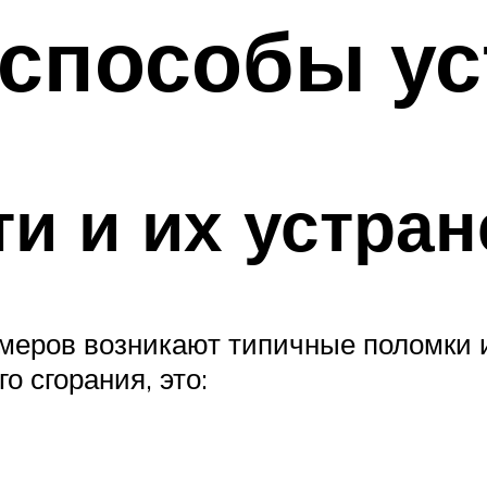
 способы ус
и и их устран
меров возникают типичные поломки и
о сгорания, это: