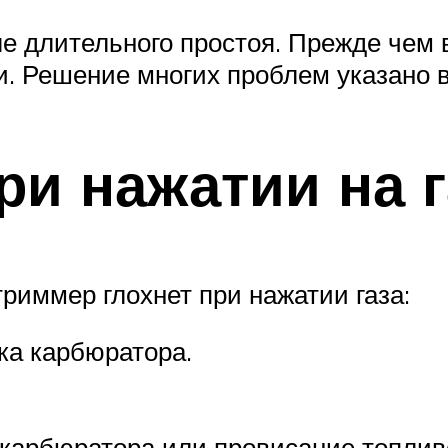
ле длительного простоя. Прежде чем
и. Решение многих проблем указано в
ри нажатии на г
триммер глохнет при нажатии газа:
ка карбюратора.
карбюратора или провисание топлив