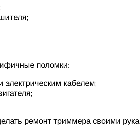
;
ушителя;
цифичные поломки:
и электрическим кабелем;
вигателя;
елать ремонт триммера своими рука