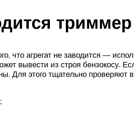
одится триммер
о, что агрегат не заводится — испо
жет вывести из строя бензокосу. Ес
ны. Для этого тщательно проверяют 
;