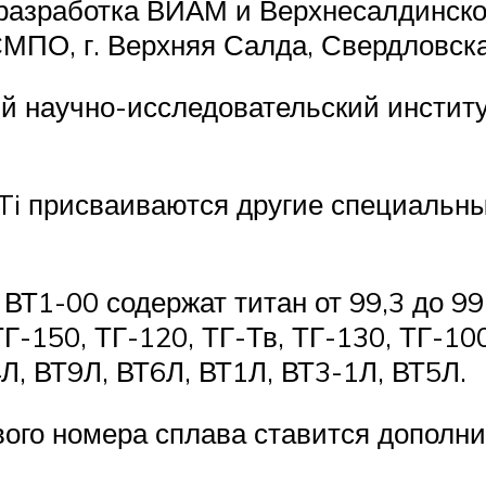
азработка ВИАМ и Верхнесалдинског
МПО, г. Верхняя Салда, Свердловска
 научно-исследовательский институ
Ti присваиваются другие специальны
 ВТ1-00 содержат титан от 99,3 до 99
Г-150, ТГ-120, ТГ-Тв, ТГ-130, ТГ-100
, ВТ9Л, ВТ6Л, ВТ1Л, ВТ3-1Л, ВТ5Л.
вого номера сплава ставится дополни