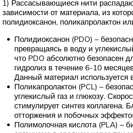
1) Рассасывающиеся нити распадают
зависимости от материала, из кото
полидиоксанон, поликапролактон ил
Полидиоксанон (PDO) – безопас
превращаясь в воду и углекислы
что PDO абсолютно безопасен дл
гидролиз в течение 6-10 месяце
Данный материал используется в
Поликапролактон (PCL) – безопа
углекислый газ и глюкозу. Скоро
стимулирует синтез коллагена. 
отторжения и побочных эффектов
Полимолочная кислота (PLA) – б