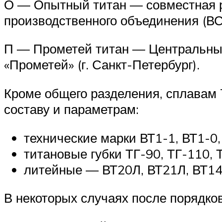
О — Опытный титан — совместная р
производственного объединения (ВС
П — Прометей титан — Центральный
«Прометей» (г. Санкт-Петербург).
Кроме общего разделения, сплавам 
составу и параметрам:
технические марки ВТ1-1, ВТ1-0,
титановые губки ТГ-90, ТГ-110, Т
литейные — ВТ20Л, ВТ21Л, ВТ14Л
В некоторых случаях после порядко