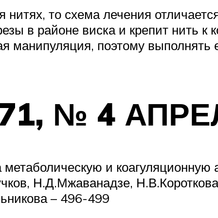
 нитях, то схема лечения отличаетс
зы в районе виска и крепит нить к к
я манипуляция, поэтому выполнять е
 171, № 4 АПР
 метаболическую и коагуляционную 
чков, Н.Д.Мжаванадзе, Н.В.Короткова
льникова – 496-499