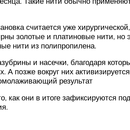
месяца. Такие нити обычно применяю
ановка считается уже хирургической,
ны золотые и платиновые нити, но э
ные нити из полипропилена.
азубрины и насечки, благодаря кото
. А позже вокруг них активизируется 
 омолаживающий результат
о, как они в итоге зафиксируются по
ия.