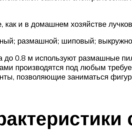
, как и в домашнем хозяйстве лучко
чный; размашной; шиповый; выкружно
а до 0.8 м используют размашные пи
ами производятся под любым требуе
ты, позволяющие заниматься фигурн
рактеристики