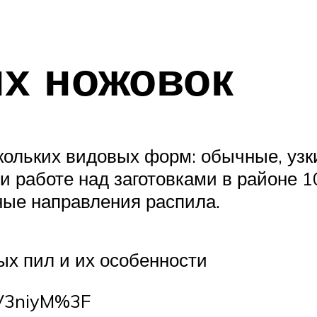
х ножовок
ольких видовых форм: обычные, узки
и работе над заготовками в районе 1
ные направления распила.
х пил и их особенности
3V3niyM%3F