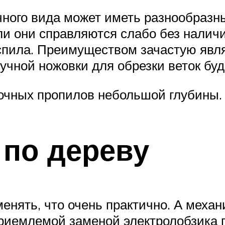
ного вида может иметь разнообразны
и они справляются слабо без наличи
аспила. Преимуществом зачастую яв
чной ножовки для обрезки веток буд
точных пропилов небольшой глубины.
 по дереву
енять, что очень практично. А механ
приемлемой заменой электролобзика 