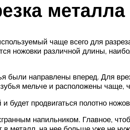
езка металла
спользуемый чаще всего для разреза
тся ножовки различной длины, наиб
бья были направлены вперед. Для вр
 зубья мельче и расположены чаще, ч
й и будет продвигаться полотно ножов
хгранным напильником. Главное, чтоб
 в металл, на нее больше уже не ну