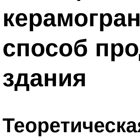
керамогра
способ пр
здания
Теоретическа