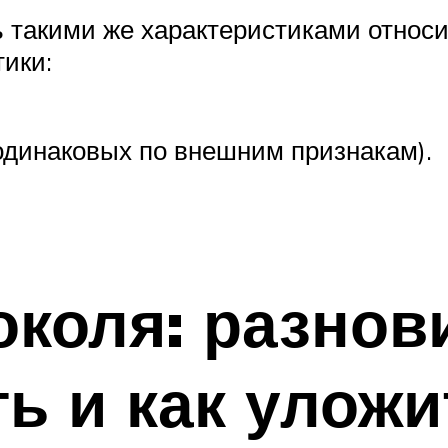
 такими же характеристиками относи
ики:
одинаковых по внешним признакам).
околя: разнов
ь и как улож