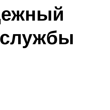
дежный
 службы