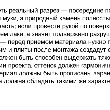
еть реальный разрез — посередине п
 муки, а природный камень полностью
сть; если провести рукой по поверх
лоем лака, а значит подвержено разр
 — перед приемом материала нужно п
ным и плиты после монтажа создадут 
лжен быть способен выдержать тяже
и проекта, оттенок должен гармоничн
ериал должны быть прописаны заране
 должна обладать такими же характе