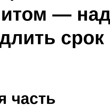
нитом — на
одлить срок
я часть