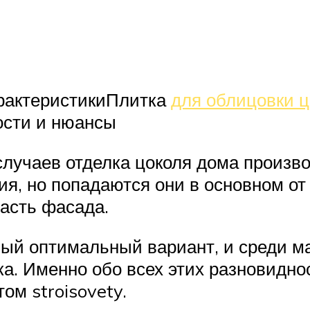
характеристикиПлитка
для облицовки ц
ости и нюансы
 случаев отделка цоколя дома произв
ия, но попадаются они в основном от
асть фасада.
мый оптимальный вариант, и среди м
а. Именно обо всех этих разновидно
ом stroisovety.