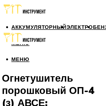
АККУМУЛЯТОРНЫЙ
ЭЛЕКТРО
БЕН
МЕНЮ
МЕНЮ
Огнетушитель
порошковый ОП-4
(з) АВСЕ: