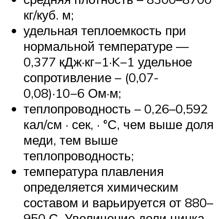
кг/куб. м;
удельная теплоемкость при
нормальной температуре —
0,377 кДж·кг−1·K−1 удельное
сопротивление – (0,07-
0,08)·10−6 Ом·м;
теплопроводность – 0,26–0,592
кал/см · сек, · °С, чем выше доля
меди, тем выше
теплопроводность;
температура плавления
определяется химическим
составом и варьируется от 880–
950 С. Увеличение доли цинка