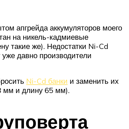
пытом апгрейда аккумуляторов моего
итан на никель-кадмиевые
ну такие же). Недостатки Ni-Cd
у уже давно производители
ыбросить
Ni-Cd банки
и заменить их
 мм и длину 65 мм).
руповерта