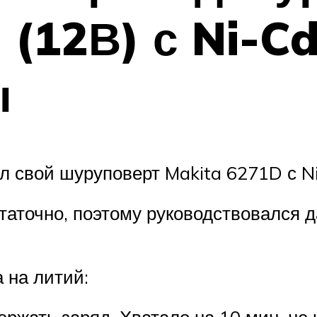
(12В) с Ni-Cd
ы
ел свой шуруповерт Makita 6271D с Ni
статочно, поэтому руководствовался 
 на литий: