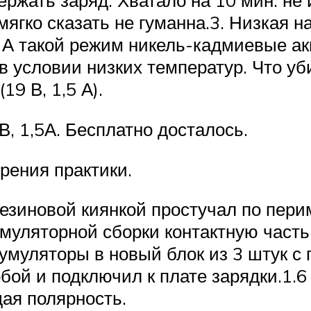
ржать заряд. Хватало на 10 мин. не
ягко сказать не гуманна.3. Низкая н
. А такой режим никель-кадмиевые ак
в условии низких температур. Что уб
19 В, 1,5 А).
В, 1,5А. Бесплатно досталось.
зрения практики.
резиновой киянкой простучал по пери
кумуляторной сборки контактную част
умуляторы в новый блок из 3 штук с
бой и подключил к плате зарядки.1.6
ая полярность.