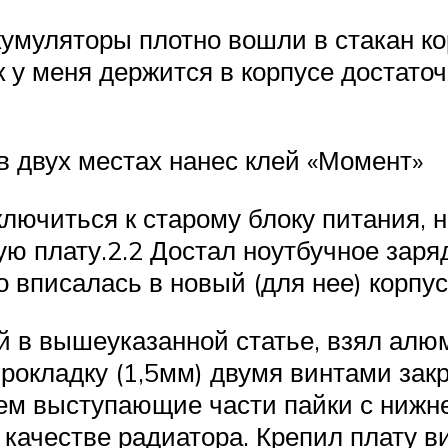
ккумуляторы плотно вошли в стакан к
 у меня держится в корпусе достаточ
в двух местах нанес клей «Момент»
ключиться к старому блоку питания, н
ю плату.2.2 Достал ноутбучное заряд
 вписалась в новый (для нее) корпус
ый в вышеуказанной статье, взял а
прокладку (1,5мм) двумя винтами зак
м выступающие части пайки с нижней
качестве радиатора. Крепил плату 