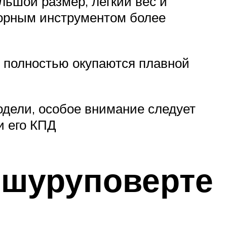
льшой размер, легкий вес и
торным инструментом более
ни полностью окупаются плавной
одели, особое внимание следует
и его КПД
 шуруповерте