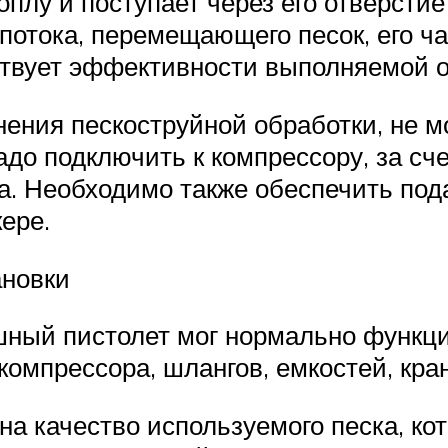
плу и поступает через его отверсти
 потока, перемещающего песок, его 
бствует эффективности выполняемой 
ения пескоструйной обработки, не м
о подключить к компрессору, за счет
. Необходимо также обеспечить пода
ере.
ановки
шный пистолет мог нормально функц
компрессора, шлангов, емкостей, кра
на качество используемого песка, к