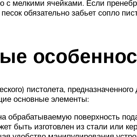
о с мелкими ячейками. Если пренебр
песок обязательно забьет сопло пист
ные особеннос
еского) пистолета, предназначенного
щие основные элементы:
о на обрабатываемую поверхность по
жет быть изготовлен из стали или ке
щая удобство манипулирования устро