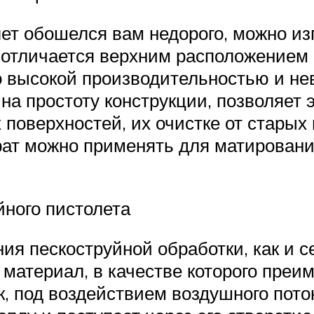
т обошелся вам недорого, можно изг
 отличается верхним расположением б
о высокой производительностью и н
 на простоту конструкции, позволяе
поверхностей, их очистке от старых 
рат можно применять для матирования
йного пистолета
я пескоструйной обработки, как и с
атериал, в качестве которого преи
, под воздействием воздушного поток