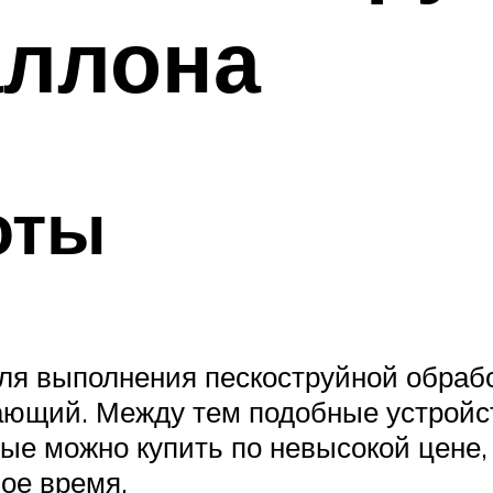
аллона
оты
ля выполнения пескоструйной обрабо
ющий. Между тем подобные устройств
торые можно купить по невысокой цен
ое время.