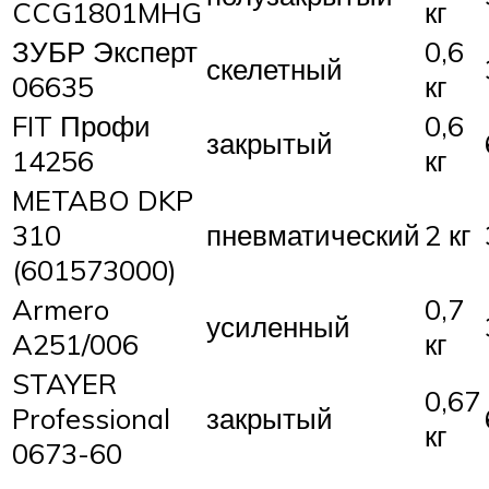
CCG1801MHG
кг
ЗУБР Эксперт
0,6
скелетный
06635
кг
FIT Профи
0,6
закрытый
14256
кг
METABO DKP
310
пневматический
2 кг
(601573000)
Armero
0,7
усиленный
A251/006
кг
STAYER
0,67
Professional
закрытый
кг
0673-60