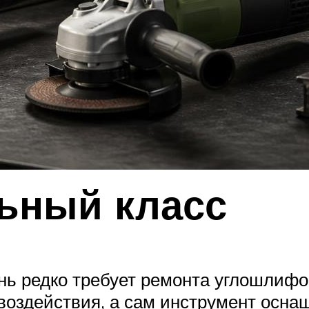
ьный класс
ь редко требует ремонта углошлифо
здействия, а сам инструмент оснащ