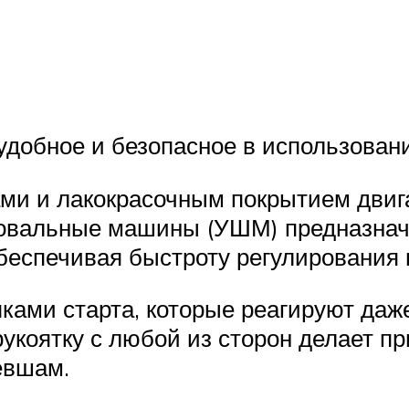
удобное и безопасное в использован
и и лакокрасочным покрытием двигат
фовальные машины (УШМ) предназнач
еспечивая быстроту регулирования 
ами старта, которые реагируют даж
рукоятку с любой из сторон делает п
евшам.