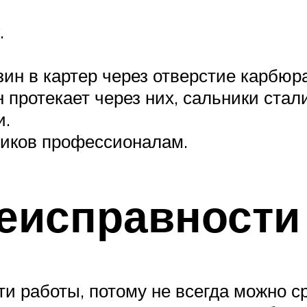
.
н в картер через отверстие карбюра
н протекает через них, сальники ста
и.
ников профессионалам.
еисправности
и работы, потому не всегда можно ср