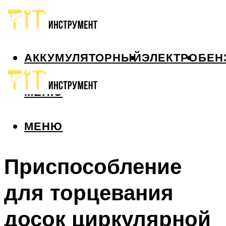
АККУМУЛЯТОРНЫЙ
ЭЛЕКТРО
БЕН
МЕНЮ
МЕНЮ
Приспособление
для торцевания
досок циркулярной