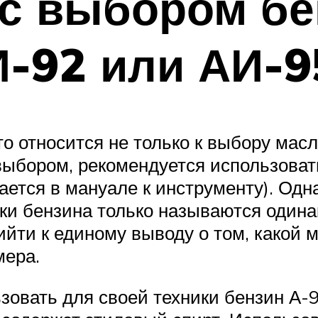
с выбором бе
И-92 или АИ-9
то относится не только к выбору масл
выбором, рекомендуется использовать
тся в мануале к инструменту). Однак
ки бензина только называются один
рийти к единому выводу о том, какой 
мера.
овать для своей техники бензин А-9