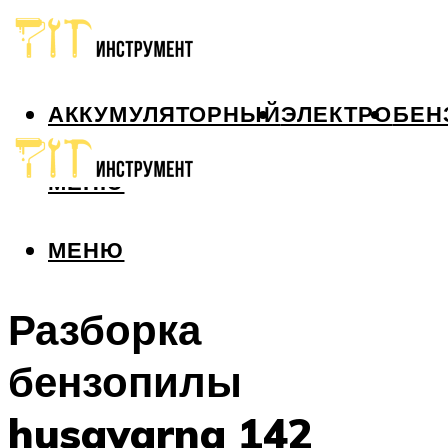
АККУМУЛЯТОРНЫЙ
ЭЛЕКТРО
БЕН
МЕНЮ
МЕНЮ
Разборка
бензопилы
husqvarna 142