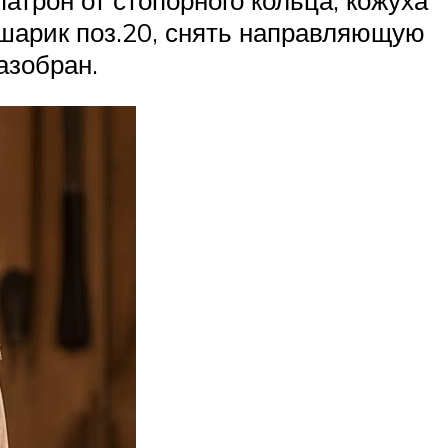
трон от стопорного кольца, кожуха
 шарик поз.20, снять направляющую
азобран.