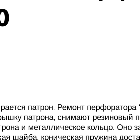
0
рается патрон. Ремонт перфоратора
крышку патрона, снимают резиновый 
трона и металлическое кольцо. Оно 
кая шайба, коническая пружина доста