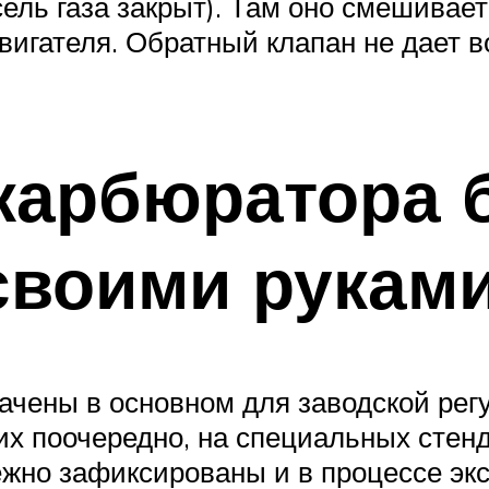
сель газа закрыт). Там оно смешива
вигателя. Обратный клапан не дает 
 карбюратора 
 своими рукам
ачены в основном для заводской рег
их поочередно, на специальных стенд
ежно зафиксированы и в процессе эк