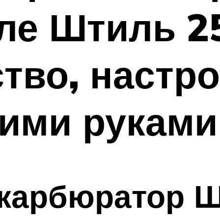
ле Штиль 25
ство, настро
оими руками
 карбюратор Ш