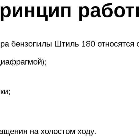
принцип рабо
ра бензопилы Штиль 180 относятся
диафрагмой);
ки;
ащения на холостом ходу.