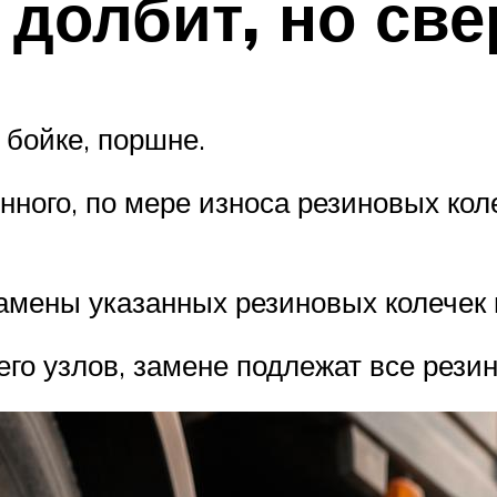
 долбит, но све
 бойке, поршне.
ного, по мере износа резиновых кол
амены указанных резиновых колечек 
го узлов, замене подлежат все резин