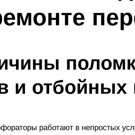
ремонте пе
ичины полом
в и отбойных 
рфораторы работают в непростых ус