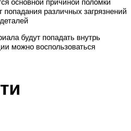
тся основной причиной поломки
от попадания различных загрязнений
 деталей
ериала будут попадать внутрь
ции можно воспользоваться
ти