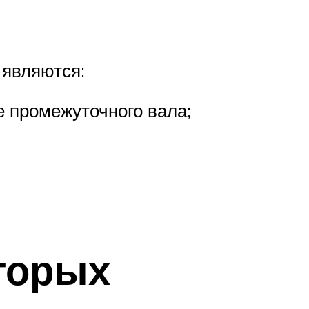
 являются:
 промежуточного вала;
торых