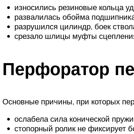
износились резиновые кольца уд
развалилась обойма подшипника
разрушился цилиндр, боек ствол
срезало шлицы муфты сцепления
Перфоратор пе
Основные причины, при которых перф
ослабела сила конической пруж
стопорный ролик не фиксирует 