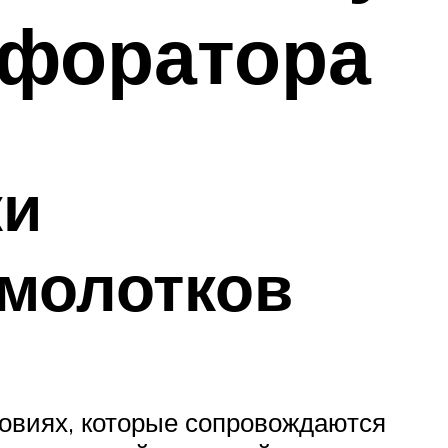
рфоратора
ки
молотков
ловиях, которые сопровождаются