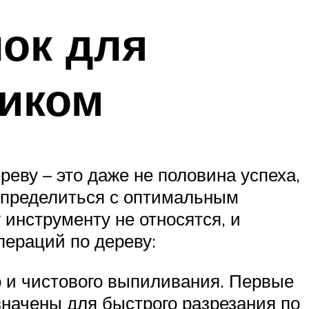
ок для
зиком
еву – это даже не половина успеха,
 определиться с оптимальным
 инструменту не относятся, и
пераций по дереву:
о и чистового выпиливания. Первые
значены для быстрого разрезания по