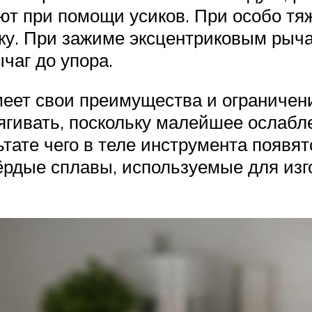
ют при помощи усиков. При особо тя
ку. При зажиме эксцентриковым рыч
чаг до упора.
еет свои преимущества и ограничен
ягивать, поскольку малейшее ослабле
ьтате чего в теле инструмента появ
твёрдые сплавы, используемые для из