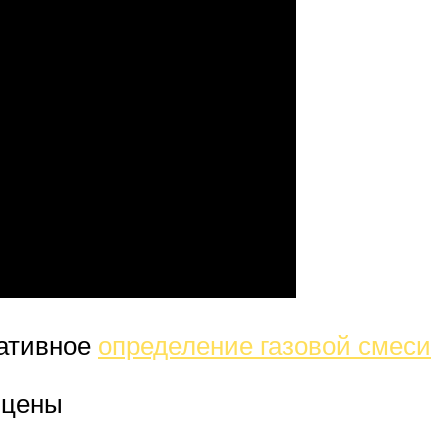
ративное
определение газовой смеси
 цены