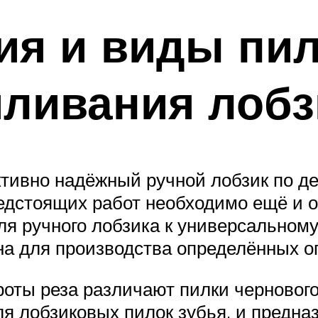
ия и виды пил
иливания лоб
тивно надёжный ручной лобзик по дер
редстоящих работ необходимо ещё и
я ручного лобзика к универсальному
на для производства определённых о
роты реза различают пилки черновог
ля лобзиковых пилок зубья, и предна