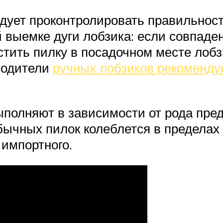
дует проконтролировать правильност
й выемке дуги лобзика: если совпаде
стить пилку в посадочном месте лобз
водители
ручных лобзиков рекоменду
ыполняют в зависимости от рода пре
бычных пилок колеблется в пределах 
 импортного.