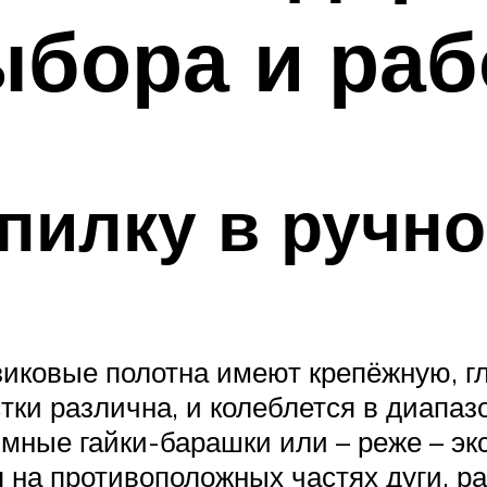
ыбора и ра
 пилку в ручн
иковые полотна имеют крепёжную, гл
тки различна, и колеблется в диапаз
мные гайки-барашки или – реже – эк
а противоположных частях дуги, раз