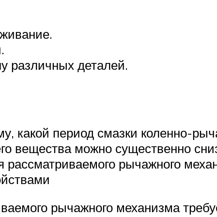
живание.
.
у различных деталей.
му, какой период смазки коленно-рыч
о вещества можно существенно сниз
ля рассматриваемого рычажного меха
ойствами
иваемого рычажного механизма требу