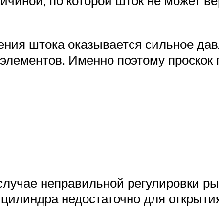
ичиной, по которой шток не может в
ия штока оказывается сильное давле
элементов. Именно поэтому проскок 
.
 случае неправильной регулировки р
я цилиндра недостаточно для открыт