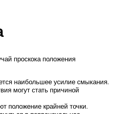
а
учай проскока положения
ается наибольшее усилие смыкания.
вия могут стать причиной
ют положение крайней точки.