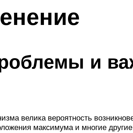
менение
роблемы и в
низма велика вероятность возникнов
оложения максимума и многие другие