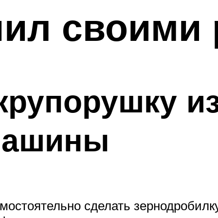
пил своими 
 крупорушку и
машины
самостоятельно сделать зернодробилк