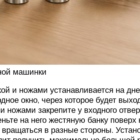
ьной машинки
кой и ножами устанавливается на дн
одное окно, через которое будет вых
 и ножами закрепите у входного отве
ньте на него жестяную банку поверх 
 вращаться в разные стороны. Устано
волит получить максимально большой 