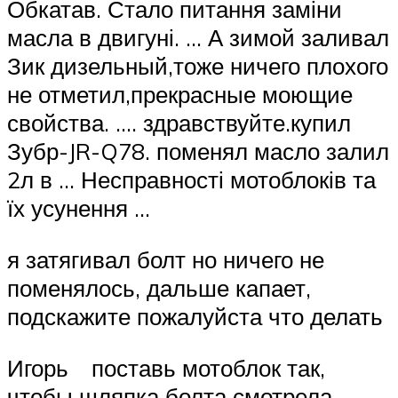
Обкатав. Стало питання заміни
масла в двигуні. … А зимой заливал
Зик дизельный,тоже ничего плохого
не отметил,прекрасные моющие
свойства. …. здравствуйте.купил
Зубр-JR-Q78. поменял масло залил
2л в … Несправності мотоблоків та
їх усунення …
я затягивал болт но ничего не
поменялось, дальше капает,
подскажите пожалуйста что делать
Игорь поставь мотоблок так,
чтобы шляпка болта смотрела