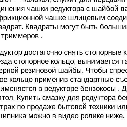
инения чашки редуктора с шайбой ва
к фрикционной чашке шлицевым соеди
квадрат. Квадраты могут быть больш
триммеров .
едуктор достаточно снять стопорные 
незда стопорное кольцо, вынимается т
ерной резиновой шайбы. Чтобы спрес
ое кольцо применив стандартные съ
рименяется в редукторе бензокосы . 
тол. Купить смазку для редуктора б
рах по продаже бытовой техники или
шипника можно в видео ролике ниже.