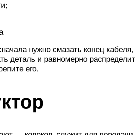
и;
а
ачала нужно смазать конец кабеля, а
ать деталь и равномерно распределит
репите его.
ктор
вают — колокол, служит для передачи