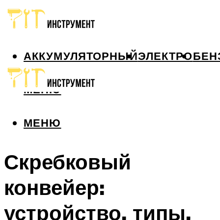
АККУМУЛЯТОРНЫЙ
ЭЛЕКТРО
БЕН
МЕНЮ
МЕНЮ
Скребковый
конвейер:
устройство, типы,