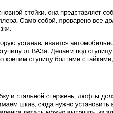
новной стойки, она представляет соб
лера. Само собой, проварено все дол
зки.
оторую устанавливается автомобильное
тупицу от ВАЗа. Делаем под ступицу 
 крепим ступицу болтами с гайками,
убку и стальной стержень, люфты д
снимаем шкив, сюда нужно установить 
товления деталь можно выточить из а