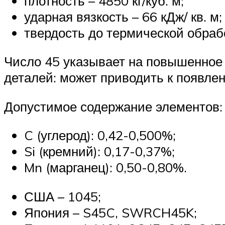
плотность – 4850 кг/куб. м;
ударная вязкость – 66 кДж/ кв. м;
твердость до термической обрабо
Число 45 указывает на повышенное 
деталей: может приводить к появлен
Допустимое содержание элементов:
C (углерод): 0,42-0,500%;
Si (кремний): 0,17-0,37%;
Mn (марганец): 0,50-0,80%.
США – 1045;
Япония – S45C, SWRCH45K;