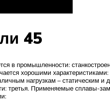
ли 45
тся в промышленности: станкостроен
ичается хорошими характеристиками:
зличным нагрузкам – статическим и 
и: третья. Применяемые сплавы-заме
и: