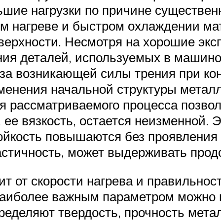
ьшие нагрузки по причине существен
ом нагреве и быстром охлаждении ма
ерхности. Несмотря на хорошие эксп
ния деталей, используемых в машино
-за возникающей силы трения при ко
менения начальной структуры металл
 рассматриваемого процесса позвол
 ее вязкость, остается неизменной. Э
тойкость повышаются без проявления 
стичность, может выдерживать продо
ит от скорости нагрева и правильно
наиболее важным параметром можно н
пределяют твердость, прочность мет