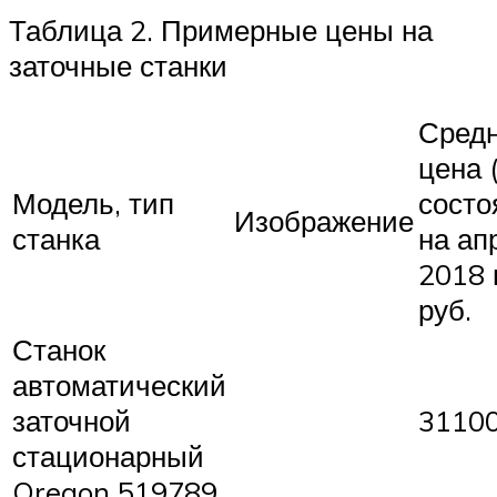
Таблица 2. Примерные цены на
заточные станки
Сред
цена 
Модель, тип
сост
Изображение
станка
на ап
2018 г
руб.
Станок
автоматический
заточной
3110
стационарный
Oregon 519789