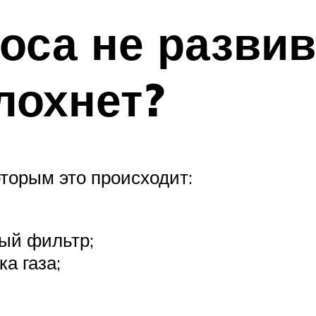
оса не разви
лохнет?
оторым это происходит:
ый фильтр;
а газа;