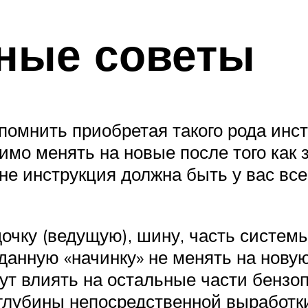
ные советы
омнить приобретая такого рода инстр
мо менять на новые после того как з
не инструкция должна быть у вас всег
дочку (ведущую), шину, часть систем
и данную «начинку» не менять на нову
ут влиять на остальные части бензо
глубины непосредственной выработки