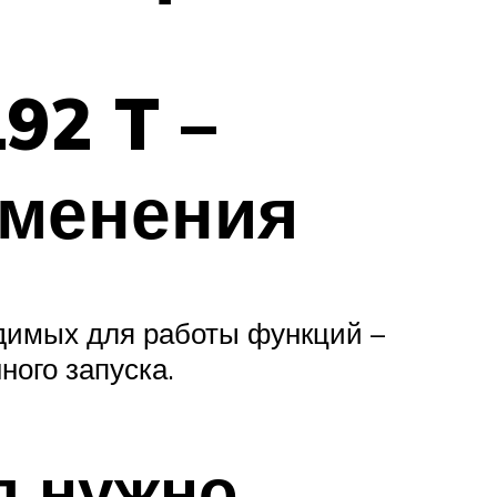
92 T –
именения
одимых для работы функций –
ного запуска.
л нужно