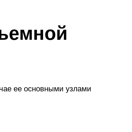
дъемной
учае ее основными узлами