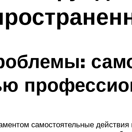
пространен
роблемы: сам
ью профессио
аментом самостоятельные действия