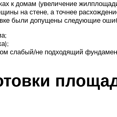
ах к домам (увеличение жилплощади,
щины на стене, а точнее расхождени
ивке были допущены следующие оши
а;
а);
ком слабый/не подходящий фундамен
отовки площад