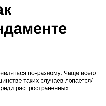
ак
ндаменте
оявляться по-разному. Чаще всего
инстве таких случаев лопается/
Среди распространенных