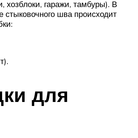
 хозблоки, гаражи, тамбуры). В
е стыковочного шва происходит
бки:
т).
ки для