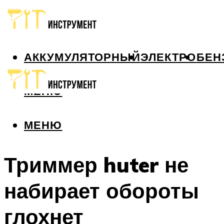
АККУМУЛЯТОРНЫЙ
ЭЛЕКТРО
БЕН
МЕНЮ
МЕНЮ
Триммер huter не
набирает обороты
глохнет