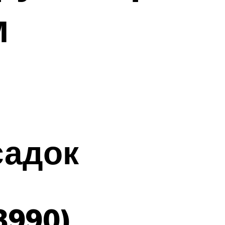
м
садок
3990)