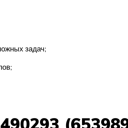
ложных задач;
лов;
-490293 (653989