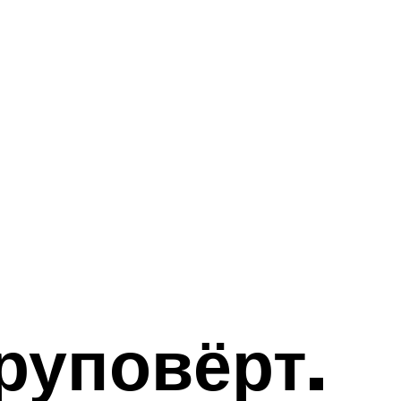
руповёрт.