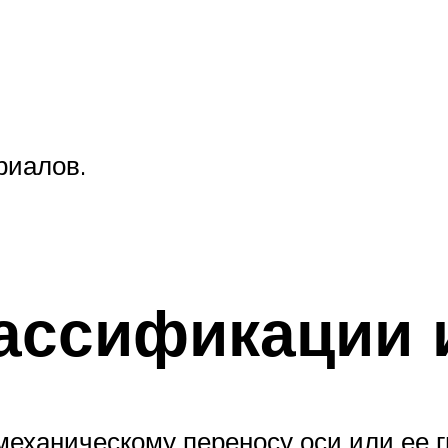
риалов.
ассификации 
 механическому переносу оси или ее