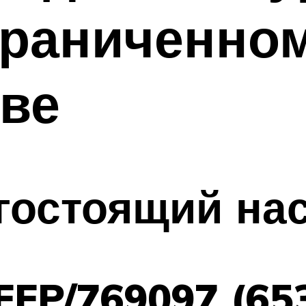
граниченно
ве
гостоящий на
FFP/769097 (65