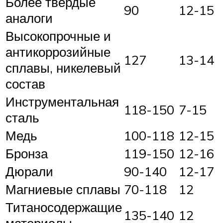
Более твердые
90
12-15
аналоги
Высокопрочные и
антикоррозийные
127
13-14
сплавы, никелевый
состав
Инструментальная
118-150
7-15
сталь
Медь
100-118
12-15
Бронза
119-150
12-16
Дюрали
90-140
12-17
Магниевые сплавы
70-118
12
Титаносодержащие
135-140
12