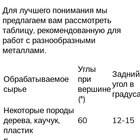
Для лучшего понимания мы
предлагаем вам рассмотреть
таблицу, рекомендованную для
работ с разнообразными
металлами.
Углы
Задний
Обрабатываемое
при
угол в
сырье
вершине
градус
(°)
Некоторые породы
дерева, каучук,
60
12-15
пластик