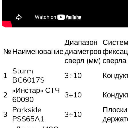
Диапазон
Систе
№
Наименование
диаметров
фикса
сверл (мм)
сверла
Sturm
1
3÷10
Кондук
BG6017S
«Инстар» СТЧ
2
3÷10
Кондук
60090
Parkside
Плоски
3
3÷10
PSS65A1
держат