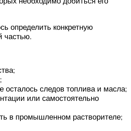
орых необходимо добиться его
ось определить конкретную
й частью.
тва;
;
е осталось следов топлива и масла;
ентации или самостоятельно
ыть в промышленном растворителе;