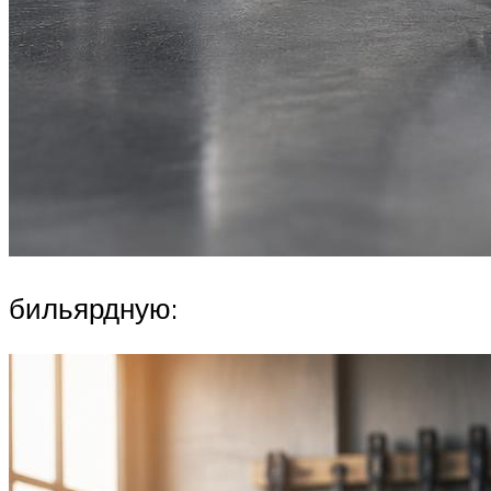
бильярдную: