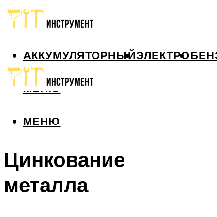
АККУМУЛЯТОРНЫЙ
ЭЛЕКТРО
БЕН
МЕНЮ
МЕНЮ
Цинкование
металла