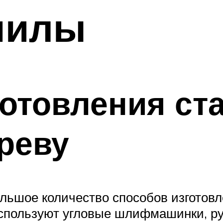
пилы
отовления ст
реву
льшое количество способов изготов
используют угловые шлифмашинки, ру