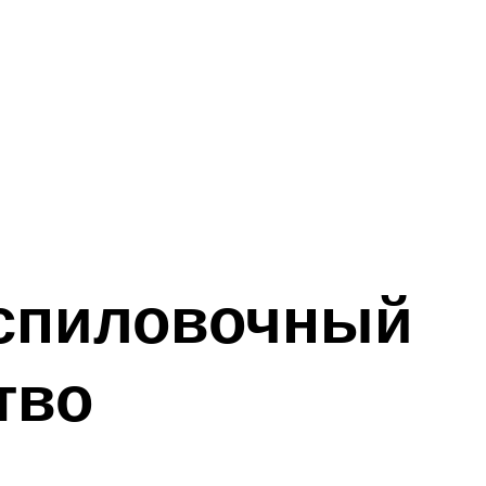
аспиловочный
тво