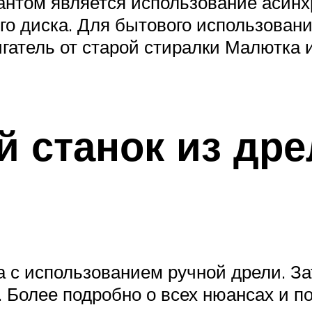
нтом является использование асинх
ого диска. Для бытового использован
гатель от старой стиралки Малютк
 станок из др
а с использованием ручной дрели. З
е. Более подробно о всех нюансах и 