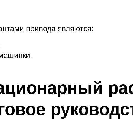
нтами привода являются:
;
 машинки.
тационарный р
говое руководс