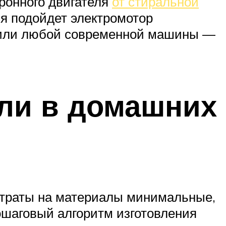
ронного двигателя
от стиральной
ия подойдет электромотор
а или любой современной машины —
ели в домашних
атраты на материалы минимальные,
пошаговый алгоритм изготовления