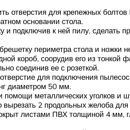
ить отверстия для крепежных болтов
атном основании стола.
у и подключив к ней пилу, сделать пр
обрешетку периметра стола и ножки 
ной короб, соорудив его из тонкой ф
ьно соединив ее с розеткой.
ь отверстие для подключения пылесо
нг диаметром 50 мм.
и помощи металлических уголков и ш
о вырезать 2 продольных желоба дл
 покрыт листами ПВХ толщиной 4 мм, 