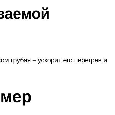
ваемой
м грубая – ускорит его перегрев и
ммер