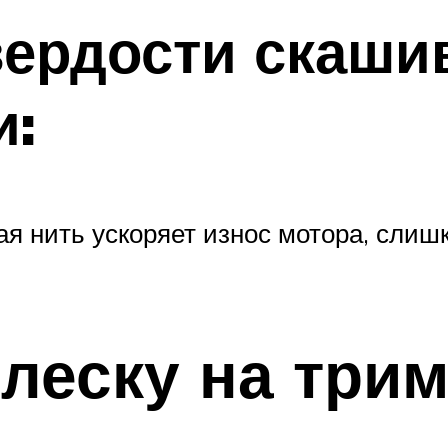
вердости скаши
и:
я нить ускоряет износ мотора, слишко
 леску на три