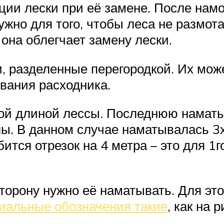
ии лески при её замене. После намо
ужно для того, чтобы леса не размот
она облегчает замену лески.
, разделенные перегородкой. Их мож
вания расходника.
й длиной лессы. Последнюю наматыв
лы. В данном случае наматывалась 3х
бится отрезок на 4 метра – это для 1г
торону нужно её наматывать. Для эт
циальные обозначения такие
, как на 