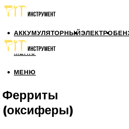
АККУМУЛЯТОРНЫЙ
ЭЛЕКТРО
БЕН
МЕНЮ
МЕНЮ
Ферриты
(оксиферы)