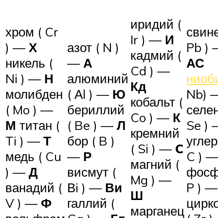
иридий (
хром ( Cr
свине
Ir ) —
И
) —
Х
азот ( N )
Pb )
кадмий (
никель (
—
А
АС
Cd ) —
Ni ) —
Н
алюминий
ниоб
Кд
молибден
( Аl ) —
Ю
Nb)
кобальт (
( Mo ) —
бериллий
селен
Co ) —
К
М
титан (
( Be ) —
Л
Se )
кремний
Ti ) —
Т
бор ( B )
углер
( Si ) —
C
медь ( Cu
—
Р
C ) 
магний (
) —
Д
висмут (
фосф
Mg ) —
ванадий (
Вi ) —
Ви
P ) 
Ш
V ) —
Ф
галлий (
цирк
марганец