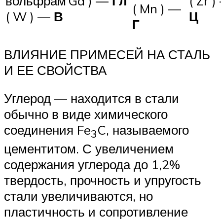
вольфрам
Ga ) —
Гл
( Zr 
( Mn ) —
( W ) —
В
Ц
Г
ВЛИЯНИЕ ПРИМЕСЕЙ НА СТАЛЬ
И ЕЕ СВОЙСТВА
Углерод — находится в стали
обычно в виде химического
соединения Fe
C, называемого
3
цементитом. С увеличением
содержания углерода до 1,2%
твердость, прочность и упругость
стали увеличиваются, но
пластичность и сопротивление