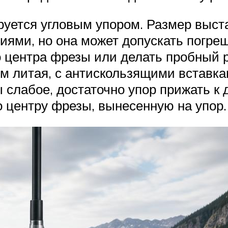
уется угловым упором. Размер выст
иями, но она может допускать погре
 центра фрезы или делать пробный р
ом литая, с антискользящими вставк
слабое, достаточно упор прижать к д
о центру фрезы, вынесенную на упор.