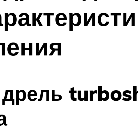
арактеристи
ления
 дрель turbos
а