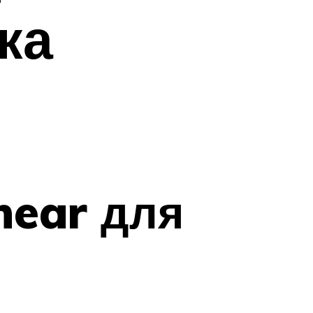
ка
hear для