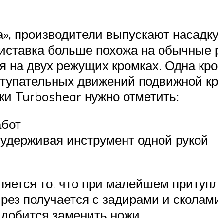
а», производители выпускают насадк
риставка больше похожа на обычные 
я на двух режущих кромках. Одна кро
ступательных движений подвижной кр
ки Turboshear нужно отметить:
абот
 удерживая инструмент одной рукой
ляется то, что при малейшем притуп
 рез получается с задирами и сколам
адобится заменить ножи.