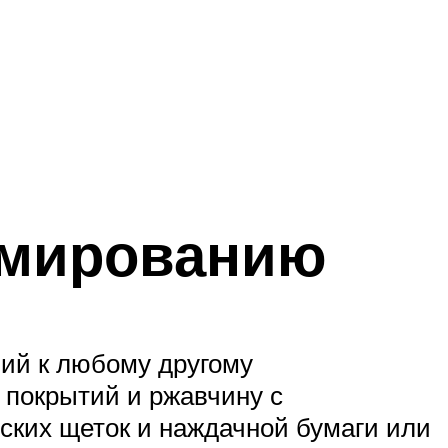
омированию
ний к любому другому
 покрытий и ржавчину с
ских щеток и наждачной бумаги или