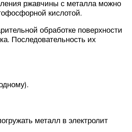
даления ржавчины с металла можно
тофосфорной кислотой.
арительной обработке поверхности
нка. Последовательность их
одному).
погружать металл в электролит