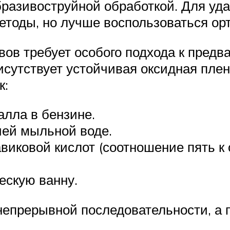
абразивоструйной обработкой. Для у
етоды, но лучше воспользоваться ор
ов требует особого подхода к предв
присутствует устойчивая оксидная пле
к:
лла в бензине.
чей мыльной воде.
виковой кислот (соотношение пять к 
ескую ванну.
непрерывной последовательности, а 