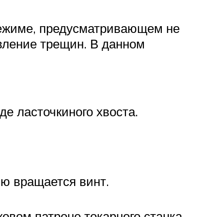
режиме, предусматривающем не
вление трещин. В данном
е ласточкиного хвоста.
ью вращается винт.
овом патроне токарного станка.