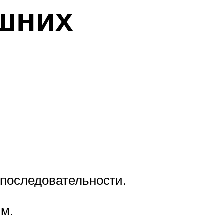
шних
 последовательности.
м.