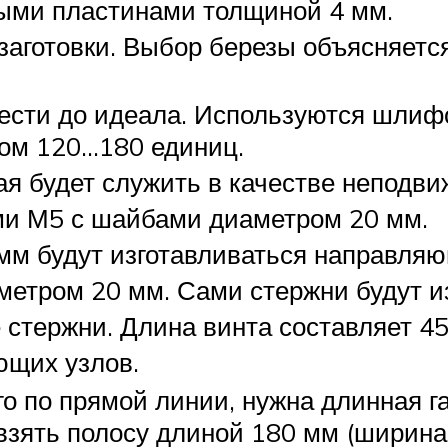
ными пластинами толщиной 4 мм.
аготовки. Выбор березы объясняется
вести до идеала. Используются шли
ном 120…180 единиц.
ая будет служить в качестве неподви
ми М5 с шайбами диаметром 20 мм.
мм будут изготавливаться направляю
етром 20 мм. Сами стержни будут из
стержни. Длина винта составляет 45
ющих узлов.
о по прямой линии, нужна длинная г
 взять полосу длиной 180 мм (ширина 