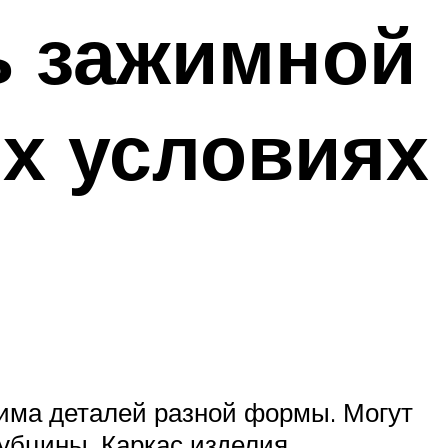
ь зажимной
х условиях
жима деталей разной формы. Могут
рубцины. Каркас изделия