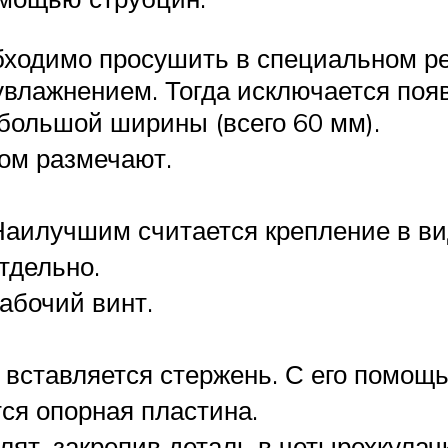
обходимо просушить в специальном 
увлажнением. Тогда исключается поя
ебольшой ширины (всего 60 мм).
том размечают.
аилучшим считается крепление в вид
тдельно.
абочий винт.
а вставляется стержень. С его помощ
ся опорная пластина.
ят, закрепив деталь в четырехкулачк