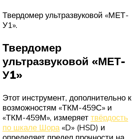
Твердомер ультразвуковой «МЕТ-
У1».
Твердомер
ультразвуковой «МЕТ-
У1»
Этот инструмент, дополнительно к
возможностям «ТКМ-459С» и
«ТКМ-459М», измеряет
твёрдость
по шкале Шора
«D» (HSD) и
определяет предел прочности на