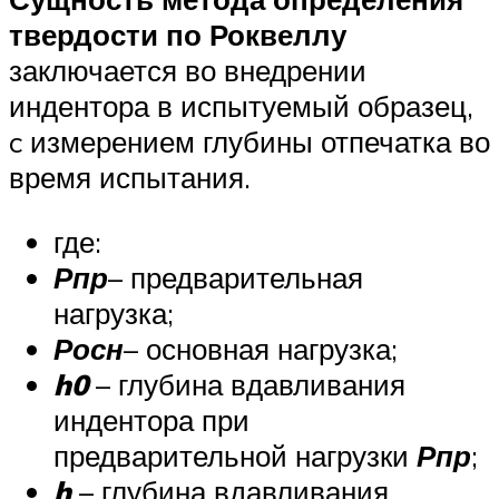
твердости по Роквеллу
заключается во внедрении
индентора в испытуемый образец,
c измерением глубины отпечатка во
время испытания.
где:
Рпр
– предварительная
нагрузка;
Росн
– основная нагрузка;
h0
– глубина вдавливания
индентора при
предварительной нагрузки
Рпр
;
h
– глубина вдавливания