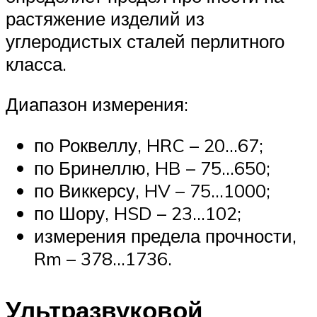
растяжение изделий из
углеродистых сталей перлитного
класса.
Диапазон измерения:
по Роквеллу, HRC – 20…67;
по Бринеллю, HB – 75…650;
по Виккерсу, HV – 75…1000;
по Шору, HSD – 23…102;
измерения предела прочности,
Rm – 378…1736.
Ультразвуковой