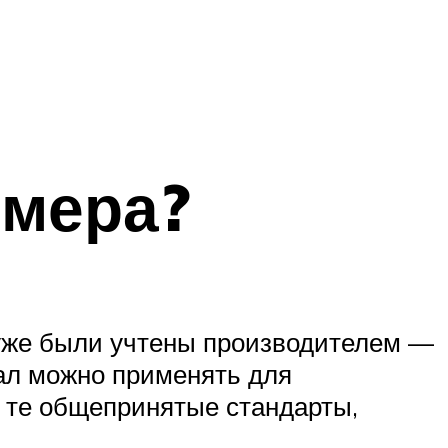
ммера?
 уже были учтены производителем —
иал можно применять для
а те общепринятые стандарты,