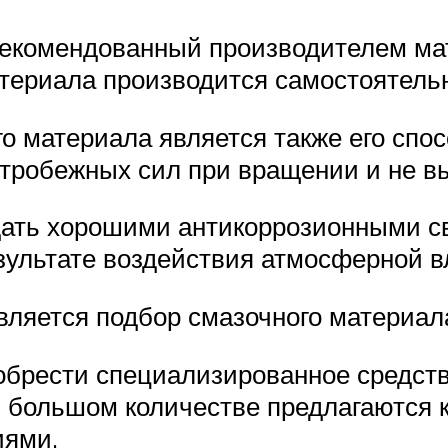
екомендованный производителем мате
атериала производится самостоятель
 материала является также его спосо
тробежных сил при вращении и не вы
дать хорошими антикоррозионными с
зультате воздействия атмосферной в
вляется подбор смазочного материал
иобрести специализированное средст
в большом количестве предлагаются 
иями.