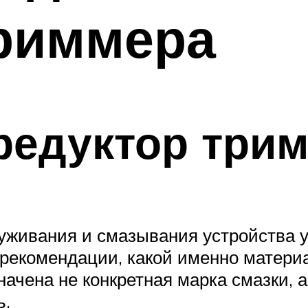
триммера
редуктор три
луживания и смазывания устройства
 рекомендации, какой именно матер
начена не конкретная марка смазки, 
ь.