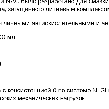
и NAC было разработано для смазки 
а, загущенного литиевым комплексом
 отличными антиокислительными и а
00 мл.
0
 с консистенцией 0 по системе NLGI
соких механических нагрузок.