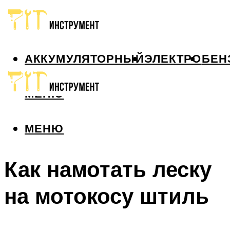
АККУМУЛЯТОРНЫЙ
ЭЛЕКТРО
БЕН
МЕНЮ
МЕНЮ
Как намотать леску
на мотокосу штиль